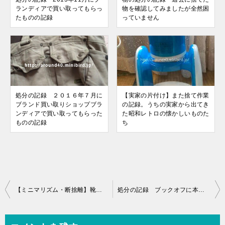
ランディアで買い取ってもらっ
物を確認してみましたが全然困
たものの記録
っていません
処分の記録 ２０１６年７月に
【実家の片付け】また捨て作業
ブランド買い取りショップブラ
の記録。うちの実家から出てき
ンディアで買い取ってもらった
た昭和レトロの懐かしいものた
ものの記録
ち
投
【ミニマリズム・断捨離】靴が合わない悩みを解決 シューフィッター新宿の神戸屋さんに足を診断してもらう
処分の記録 ブックオフに本を売りにいってきました
稿
ナ