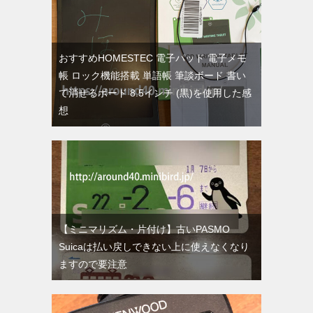
おすすめHOMESTEC 電子パッド 電子メモ
帳 ロック機能搭載 単語帳 筆談ボード 書い
て消せるボード 8.5インチ (黒)を使用した感
想
【ミニマリズム・片付け】古いPASMO
Suicaは払い戻しできない上に使えなくなり
ますので要注意