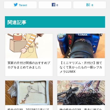
Tweet
0
0
関連記事
実家の片付け関係のおすすめブ
【ミニマリズム・片付け】捨て
ログをまとめてみました
なくて良かったもの一眼レフカ
メラLUMIX
処分の記録 2015年11月にブ
物の処分の記録 過去に捨てた