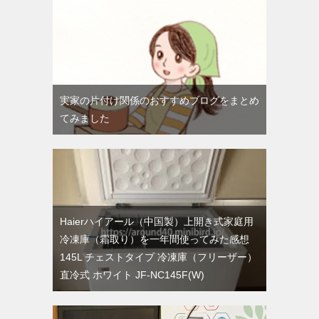
実家の片付け関係のおすすめブログをまとめ
てみました
Haierハイアール（中国製）上開き式家庭用
冷凍庫（霜取り）を一年間使ってみた感想
145L チェストタイプ 冷凍庫（フリーザー）
直冷式 ホワイト JF-NC145F(W)